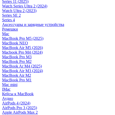
Series 11 (2025)
Watch Series Ultra 2 (2024)
Watch Ultra 2 (2023)
Series SE 2
Series 4
Аксессуары и зарядные устройства
Ремешки
Mac
MacBook Pro M5 (2025)
MacBook NEO
MacBook Air M5 (2026)
Macbook Pro M4 (2024)
MacBook Pro M3
MacBook Pro M2
MacBook Ar M4 (2025)
MacBook Air M3 (2024)
MacBook Air M2
MacBook Pro M1
Mac mini
IMac
Кейсы к MacBook
Аудио
AirPods 4 (2024)
AirPods Pro 3 (2025)
Apple AirPods Max 2