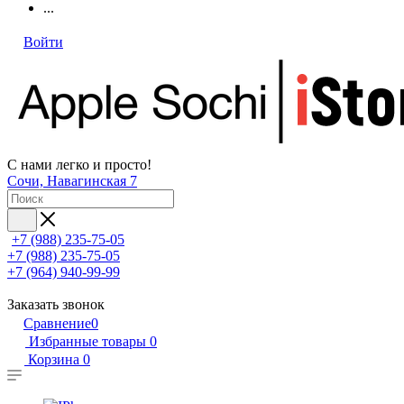
...
Войти
С нами легко и просто!
Сочи, Навагинская 7
+7 (988) 235-75-05
+7 (988) 235-75-05
+7 (964) 940-99-99
Заказать звонок
Сравнение
0
Избранные товары
0
Корзина
0