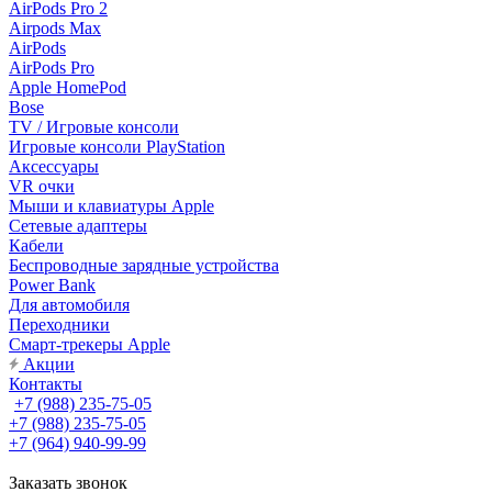
AirPods Pro 2
Airpods Max
AirPods
AirPods Pro
Apple HomePod
Bose
TV / Игровые консоли
Игровые консоли PlayStation
Аксессуары
VR очки
Мыши и клавиатуры Apple
Сетевые адаптеры
Кабели
Беспроводные зарядные устройства
Power Bank
Для автомобиля
Переходники
Смарт-трекеры Apple
Акции
Контакты
+7 (988) 235-75-05
+7 (988) 235-75-05
+7 (964) 940-99-99
Заказать звонок