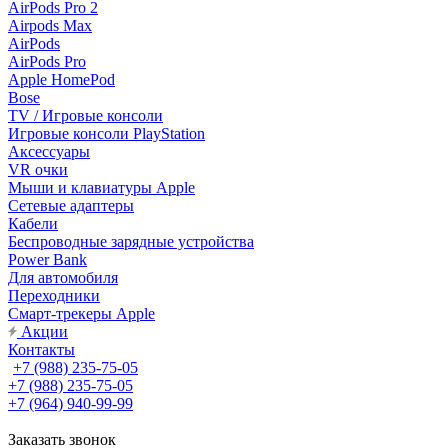
AirPods Pro 2
Airpods Max
AirPods
AirPods Pro
Apple HomePod
Bose
TV / Игровые консоли
Игровые консоли PlayStation
Аксессуары
VR очки
Мыши и клавиатуры Apple
Сетевые адаптеры
Кабели
Беспроводные зарядные устройства
Power Bank
Для автомобиля
Переходники
Смарт-трекеры Apple
Акции
Контакты
+7 (988) 235-75-05
+7 (988) 235-75-05
+7 (964) 940-99-99
Заказать звонок