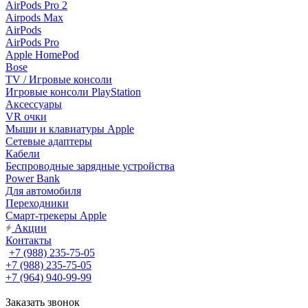
AirPods Pro 2
Airpods Max
AirPods
AirPods Pro
Apple HomePod
Bose
TV / Игровые консоли
Игровые консоли PlayStation
Аксессуары
VR очки
Мыши и клавиатуры Apple
Сетевые адаптеры
Кабели
Беспроводные зарядные устройства
Power Bank
Для автомобиля
Переходники
Смарт-трекеры Apple
Акции
Контакты
+7 (988) 235-75-05
+7 (988) 235-75-05
+7 (964) 940-99-99
Заказать звонок