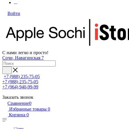
...
Войти
С нами легко и просто!
Сочи, Навагинская 7
+7 (988) 235-75-05
+7 (988) 235-75-05
+7 (964) 940-99-99
Заказать звонок
Сравнение
0
Избранные товары
0
Корзина
0