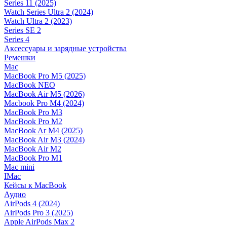
Series 11 (2025)
Watch Series Ultra 2 (2024)
Watch Ultra 2 (2023)
Series SE 2
Series 4
Аксессуары и зарядные устройства
Ремешки
Mac
MacBook Pro M5 (2025)
MacBook NEO
MacBook Air M5 (2026)
Macbook Pro M4 (2024)
MacBook Pro M3
MacBook Pro M2
MacBook Ar M4 (2025)
MacBook Air M3 (2024)
MacBook Air M2
MacBook Pro M1
Mac mini
IMac
Кейсы к MacBook
Аудио
AirPods 4 (2024)
AirPods Pro 3 (2025)
Apple AirPods Max 2