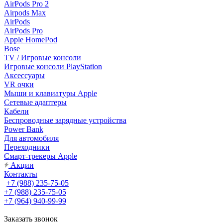
AirPods Pro 2
Airpods Max
AirPods
AirPods Pro
Apple HomePod
Bose
TV / Игровые консоли
Игровые консоли PlayStation
Аксессуары
VR очки
Мыши и клавиатуры Apple
Сетевые адаптеры
Кабели
Беспроводные зарядные устройства
Power Bank
Для автомобиля
Переходники
Смарт-трекеры Apple
Акции
Контакты
+7 (988) 235-75-05
+7 (988) 235-75-05
+7 (964) 940-99-99
Заказать звонок