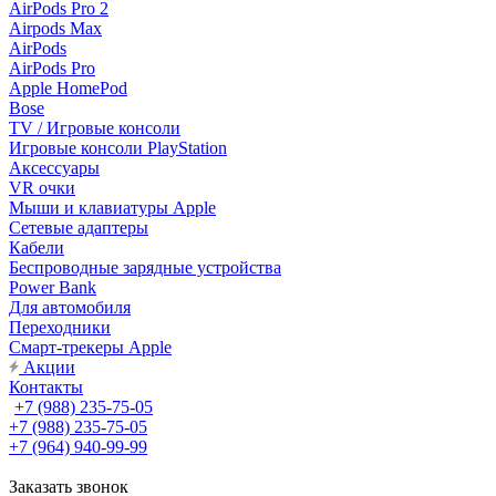
AirPods Pro 2
Airpods Max
AirPods
AirPods Pro
Apple HomePod
Bose
TV / Игровые консоли
Игровые консоли PlayStation
Аксессуары
VR очки
Мыши и клавиатуры Apple
Сетевые адаптеры
Кабели
Беспроводные зарядные устройства
Power Bank
Для автомобиля
Переходники
Смарт-трекеры Apple
Акции
Контакты
+7 (988) 235-75-05
+7 (988) 235-75-05
+7 (964) 940-99-99
Заказать звонок