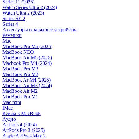
Series 11 (2025)
Watch Series Ultra 2 (2024)
Watch Ultra 2 (2023)
Series SE 2
Series 4
Аксессуары и зарядные устройства
Ремешки
Mac
MacBook Pro M5 (2025)
MacBook NEO
MacBook Air M5 (2026)
Macbook Pro M4 (2024)
MacBook Pro M3
MacBook Pro M2
MacBook Ar M4 (2025)
MacBook Air M3 (2024)
MacBook Air M2
MacBook Pro M1
Mac mini
IMac
Кейсы к MacBook
Аудио
AirPods 4 (2024)
AirPods Pro 3 (2025)
Apple AirPods Max 2