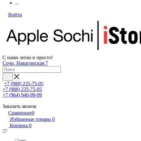
...
Войти
С нами легко и просто!
Сочи, Навагинская 7
+7 (988) 235-75-05
+7 (988) 235-75-05
+7 (964) 940-99-99
Заказать звонок
Сравнение
0
Избранные товары
0
Корзина
0