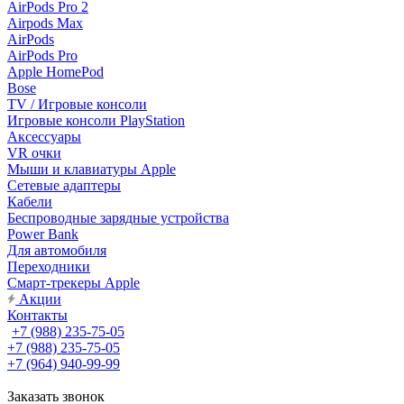
AirPods Pro 2
Airpods Max
AirPods
AirPods Pro
Apple HomePod
Bose
TV / Игровые консоли
Игровые консоли PlayStation
Аксессуары
VR очки
Мыши и клавиатуры Apple
Сетевые адаптеры
Кабели
Беспроводные зарядные устройства
Power Bank
Для автомобиля
Переходники
Смарт-трекеры Apple
Акции
Контакты
+7 (988) 235-75-05
+7 (988) 235-75-05
+7 (964) 940-99-99
Заказать звонок