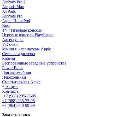
AirPods Pro 2
Airpods Max
AirPods
AirPods Pro
Apple HomePod
Bose
TV / Игровые консоли
Игровые консоли PlayStation
Аксессуары
VR очки
Мыши и клавиатуры Apple
Сетевые адаптеры
Кабели
Беспроводные зарядные устройства
Power Bank
Для автомобиля
Переходники
Смарт-трекеры Apple
Акции
Контакты
+7 (988) 235-75-05
+7 (988) 235-75-05
+7 (964) 940-99-99
Заказать звонок