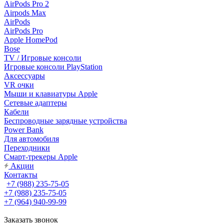
AirPods Pro 2
Airpods Max
AirPods
AirPods Pro
Apple HomePod
Bose
TV / Игровые консоли
Игровые консоли PlayStation
Аксессуары
VR очки
Мыши и клавиатуры Apple
Сетевые адаптеры
Кабели
Беспроводные зарядные устройства
Power Bank
Для автомобиля
Переходники
Смарт-трекеры Apple
Акции
Контакты
+7 (988) 235-75-05
+7 (988) 235-75-05
+7 (964) 940-99-99
Заказать звонок