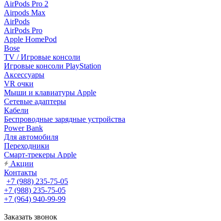
AirPods Pro 2
Airpods Max
AirPods
AirPods Pro
Apple HomePod
Bose
TV / Игровые консоли
Игровые консоли PlayStation
Аксессуары
VR очки
Мыши и клавиатуры Apple
Сетевые адаптеры
Кабели
Беспроводные зарядные устройства
Power Bank
Для автомобиля
Переходники
Смарт-трекеры Apple
Акции
Контакты
+7 (988) 235-75-05
+7 (988) 235-75-05
+7 (964) 940-99-99
Заказать звонок