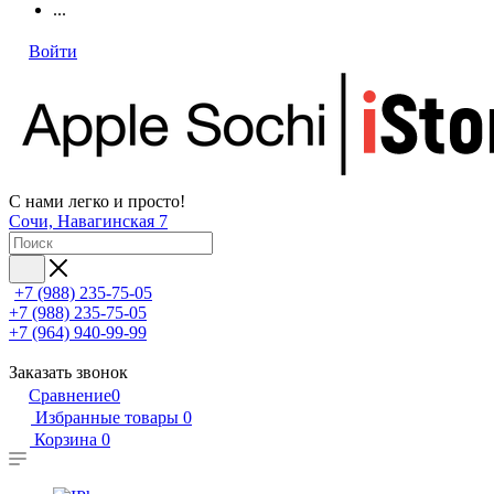
...
Войти
С нами легко и просто!
Сочи, Навагинская 7
+7 (988) 235-75-05
+7 (988) 235-75-05
+7 (964) 940-99-99
Заказать звонок
Сравнение
0
Избранные товары
0
Корзина
0