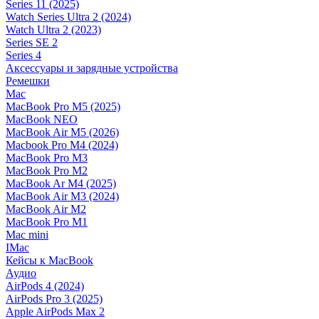
Series 11 (2025)
Watch Series Ultra 2 (2024)
Watch Ultra 2 (2023)
Series SE 2
Series 4
Аксессуары и зарядные устройства
Ремешки
Mac
MacBook Pro M5 (2025)
MacBook NEO
MacBook Air M5 (2026)
Macbook Pro M4 (2024)
MacBook Pro M3
MacBook Pro M2
MacBook Ar M4 (2025)
MacBook Air M3 (2024)
MacBook Air M2
MacBook Pro M1
Mac mini
IMac
Кейсы к MacBook
Аудио
AirPods 4 (2024)
AirPods Pro 3 (2025)
Apple AirPods Max 2