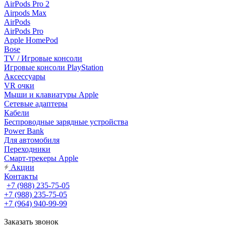
AirPods Pro 2
Airpods Max
AirPods
AirPods Pro
Apple HomePod
Bose
TV / Игровые консоли
Игровые консоли PlayStation
Аксессуары
VR очки
Мыши и клавиатуры Apple
Сетевые адаптеры
Кабели
Беспроводные зарядные устройства
Power Bank
Для автомобиля
Переходники
Смарт-трекеры Apple
Акции
Контакты
+7 (988) 235-75-05
+7 (988) 235-75-05
+7 (964) 940-99-99
Заказать звонок