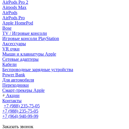
AirPods Pro 2
Airpods Max
AirPods
AirPods Pro
Apple HomePod
Bose
TV / Игровые консоли
Игровые консоли PlayStation
Аксессуары
VR очки
Мыши и клавиатуры Apple
Сетевые адаптеры
Кабели
Беспроводные зарядные устройства
Power Bank
Для автомобиля
Переходники
Смарт-трекеры Apple
Акции
Контакты
+7 (988) 235-75-05
+7 (988) 235-75-05
+7 (964) 940-99-99
Заказать звонок