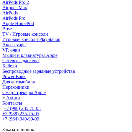
AirPods Pro 2
Airpods Max
AirPods
AirPods Pro
Apple HomePod
Bose
TV / Игровые консоли
Игровые консоли PlayStation
Аксессуары
VR очки
Мыши и клавиатуры Apple
Сетевые адаптеры
Кабели
Беспроводные зарядные устройства
Power Bank
Для автомобиля
Переходники
Смарт-трекеры Apple
Акции
Контакты
+7 (988) 235-75-05
+7 (988) 235-75-05
+7 (964) 940-99-99
Заказать звонок