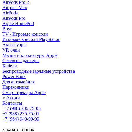
AirPods Pro 2
Airpods Max
AirPods
AirPods Pro
Apple HomePod
Bose
TV / Игровые консоли
Игровые консоли PlayStation
Аксессуары
VR очки
Мыши и клавиатуры Apple
Сетевые адаптеры
Кабели
Беспроводные зарядные устройства
Power Bank
Для автомобиля
Переходники
Смарт-трекеры Apple
Акции
Контакты
+7 (988) 235-75-05
+7 (988) 235-75-05
+7 (964) 940-99-99
Заказать звонок