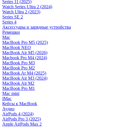
Series 11 (2025)
Watch Series Ultra 2 (2024)
Watch Ultra 2 (2023)
Series SE 2
Series 4
Аксессуары и зарядные устройства
Ремешки
Mac
MacBook Pro M5 (2025)
MacBook NEO
MacBook Air M5 (2026)
Macbook Pro M4 (2024)
MacBook Pro M3
MacBook Pro M2
MacBook Ar M4 (2025)
MacBook Air M3 (2024)
MacBook Air M2
MacBook Pro M1
Mac mini
IMac
Кейсы к MacBook
Аудио
AirPods 4 (2024)
AirPods Pro 3 (2025)
Apple AirPods Max 2