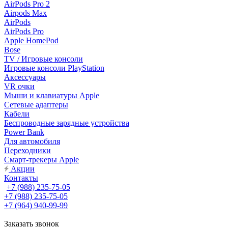
AirPods Pro 2
Airpods Max
AirPods
AirPods Pro
Apple HomePod
Bose
TV / Игровые консоли
Игровые консоли PlayStation
Аксессуары
VR очки
Мыши и клавиатуры Apple
Сетевые адаптеры
Кабели
Беспроводные зарядные устройства
Power Bank
Для автомобиля
Переходники
Смарт-трекеры Apple
Акции
Контакты
+7 (988) 235-75-05
+7 (988) 235-75-05
+7 (964) 940-99-99
Заказать звонок