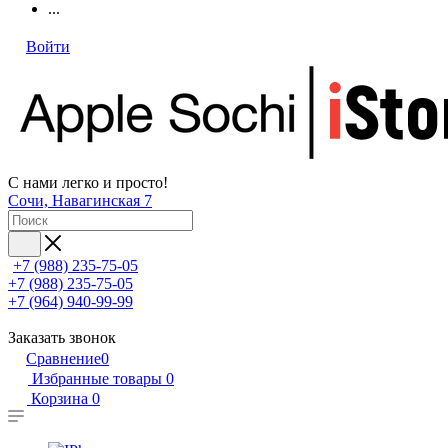
...
Войти
С нами легко и просто!
Сочи, Навагинская 7
+7 (988) 235-75-05
+7 (988) 235-75-05
+7 (964) 940-99-99
Заказать звонок
Сравнение
0
Избранные товары
0
Корзина
0