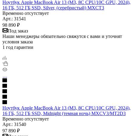
Ноутбук Apple MacBook Air 13 (M3, 8C CPU/10C GPU, 2024),
16 ГБ, 512 ГБ SSD, Silver, (серебристый) MXCT3
Временно отсутствует
Арт.: 31541
98 890
₽
Под заказ
Наши менеджеры обязательно свяжутся с вами и уточнят
условия заказа
1 год гарантии
Ноутбук Apple MacBook Air 13 (M3, 8C CPU/10C GPU, 2024),
16 ГБ, 512 ГБ SSD, Midnight (темная ночь) MXCV3/MT2D3
Временно отсутствует
Арт.: 31540
97 890
₽