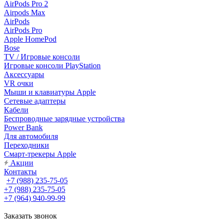
AirPods Pro 2
Airpods Max
AirPods
AirPods Pro
Apple HomePod
Bose
TV / Игровые консоли
Игровые консоли PlayStation
Аксессуары
VR очки
Мыши и клавиатуры Apple
Сетевые адаптеры
Кабели
Беспроводные зарядные устройства
Power Bank
Для автомобиля
Переходники
Смарт-трекеры Apple
Акции
Контакты
+7 (988) 235-75-05
+7 (988) 235-75-05
+7 (964) 940-99-99
Заказать звонок