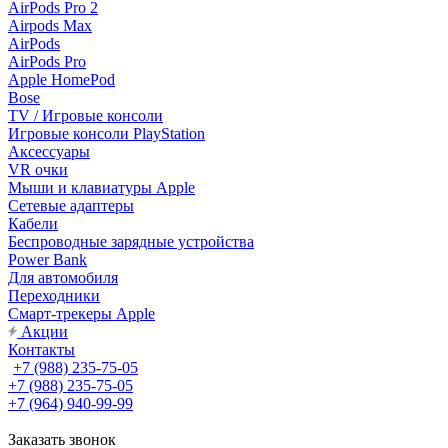
AirPods Pro 2
Airpods Max
AirPods
AirPods Pro
Apple HomePod
Bose
TV / Игровые консоли
Игровые консоли PlayStation
Аксессуары
VR очки
Мыши и клавиатуры Apple
Сетевые адаптеры
Кабели
Беспроводные зарядные устройства
Power Bank
Для автомобиля
Переходники
Смарт-трекеры Apple
Акции
Контакты
+7 (988) 235-75-05
+7 (988) 235-75-05
+7 (964) 940-99-99
Заказать звонок