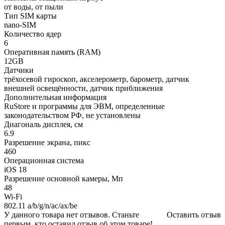
от воды, от пыли
Тип SIM карты
nano-SIM
Количество ядер
6
Оперативная память (RAM)
12GB
Датчики
трёхосевой гироскоп, акселерометр, барометр, датчик
внешней освещённости, датчик приближения
Дополнительная информация
RuStore и программы для ЭВМ, определенные
законодательством РФ, не установлены
Диагональ дисплея, см
6.9
Разрешение экрана, пикс
460
Операционная система
iOS 18
Разрешение основной камеры, Мп
48
Wi-Fi
802.11 a/b/g/n/ac/ax/be
У данного товара нет отзывов. Станьте
Оставить отзыв
первым, кто оставил отзыв об этом товаре!