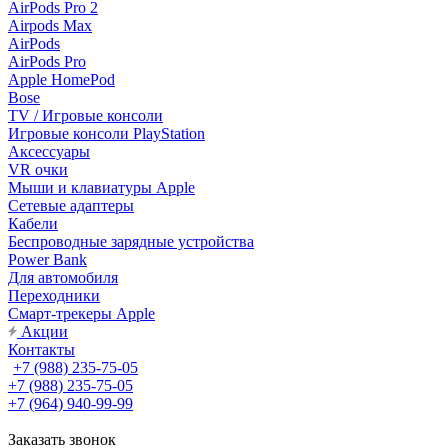
AirPods Pro 2
Airpods Max
AirPods
AirPods Pro
Apple HomePod
Bose
TV / Игровые консоли
Игровые консоли PlayStation
Аксессуары
VR очки
Мыши и клавиатуры Apple
Сетевые адаптеры
Кабели
Беспроводные зарядные устройства
Power Bank
Для автомобиля
Переходники
Смарт-трекеры Apple
Акции
Контакты
+7 (988) 235-75-05
+7 (988) 235-75-05
+7 (964) 940-99-99
Заказать звонок