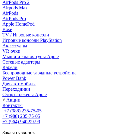
AirPods Pro 2
Airpods Max
AirPods
AirPods Pro
Apple HomePod
Bose
TV / Игровые консоли
Игровые консоли PlayStation
Аксессуары
VR очки
Мыши и клавиатуры Apple
Сетевые адаптеры
Кабели
Беспроводные зарядные устройства
Power Bank
Для автомобиля
Переходники
Смарт-трекеры Apple
Акции
Контакты
+7 (988) 235-75-05
+7 (988) 235-75-05
+7 (964) 940-99-99
Заказать звонок