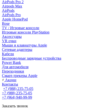
AirPods Pro 2
Airpods Max
AirPods
AirPods Pro
Apple HomePod
Bose
TV / Игровые консоли
Игровые консоли PlayStation
Аксессуары
VR очки
Мыши и клавиатуры Apple
Сетевые адаптеры
Кабели
Беспроводные зарядные устройства
Power Bank
Для автомобиля
Переходники
Смарт-трекеры Apple
Акции
Контакты
+7 (988) 235-75-05
+7 (988) 235-75-05
+7 (964) 940-99-99
Заказать звонок