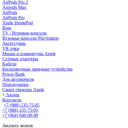
AirPods Pro 2
Airpods Max
AirPods
AirPods Pro
Apple HomePod
Bose
TV / Игровые консоли
Игровые консоли PlayStation
Аксессуары
VR очки
Мыши и клавиатуры Apple
Сетевые адаптеры
Кабели
Беспроводные зарядные устройства
Power Bank
Для автомобиля
Переходники
Смарт-трекеры Apple
Акции
Контакты
+7 (988) 235-75-05
+7 (988) 235-75-05
+7 (964) 940-99-99
Заказать звонок