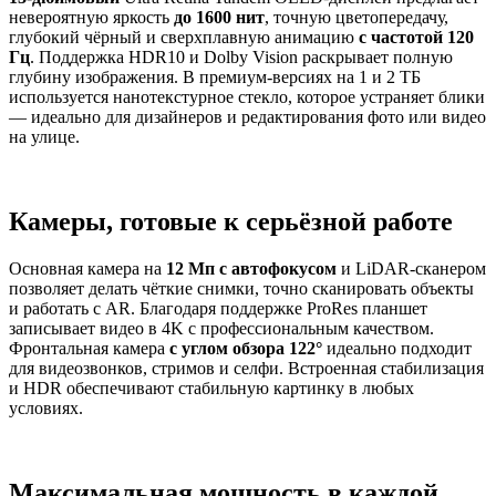
невероятную яркость
до 1600 нит
, точную цветопередачу,
глубокий чёрный и сверхплавную анимацию
с частотой 120
Гц
. Поддержка HDR10 и Dolby Vision раскрывает полную
глубину изображения. В премиум-версиях на 1 и 2 ТБ
используется нанотекстурное стекло, которое устраняет блики
— идеально для дизайнеров и редактирования фото или видео
на улице.
Камеры, готовые к серьёзной работе
Основная камера на
12 Мп с автофокусом
и LiDAR-сканером
позволяет делать чёткие снимки, точно сканировать объекты
и работать с AR. Благодаря поддержке ProRes планшет
записывает видео в 4K с профессиональным качеством.
Фронтальная камера
с углом обзора 122°
идеально подходит
для видеозвонков, стримов и селфи. Встроенная стабилизация
и HDR обеспечивают стабильную картинку в любых
условиях.
Максимальная мощность в каждой