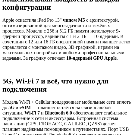
конфигурации
Apple оснастила iPad Pro 13"
чипом M5
с архитектурой,
оптимизированной для многозадачности и тяжёлых
процессов. Модели с 256 и 512 ГБ памяти используют 9-
ядерный процессор, варианты с 1 и 2 ТБ — 10-ядерный. В
сочетании с 12 или 16 ГБ оперативной памяти планшет легко
справляется с монтажом видео, 3D-графикой, играми на
максимальных настройках и любыми профессиональными
задачами. За графику отвечает
10-ядерный GPU Apple
.
5G, Wi‑Fi 7 и всё, что нужно для
подключения
Модель Wi‑Fi + Cellular поддерживает мобильные сети вплоть
до
5G
и
eSIM
— планшет остаётся на связи в любой
ситуации.
Wi‑Fi 7
и
Bluetooth 6.0
обеспечивают стабильное
подключение к сети и аксессуарам. Встроенная система
навигации (GPS, ГЛОНАСС, GALILEO, QZSS) делает
планшет надёжным помощником в путешествиях. Порт USB
Type‑C с поддержкой Thunderbolt 3 позволяет подключать