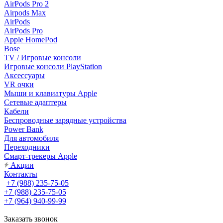
AirPods Pro 2
Airpods Max
AirPods
AirPods Pro
Apple HomePod
Bose
TV / Игровые консоли
Игровые консоли PlayStation
Аксессуары
VR очки
Мыши и клавиатуры Apple
Сетевые адаптеры
Кабели
Беспроводные зарядные устройства
Power Bank
Для автомобиля
Переходники
Смарт-трекеры Apple
Акции
Контакты
+7 (988) 235-75-05
+7 (988) 235-75-05
+7 (964) 940-99-99
Заказать звонок