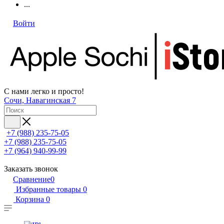
...
Войти
С нами легко и просто!
Сочи, Навагинская 7
+7 (988) 235-75-05
+7 (988) 235-75-05
+7 (964) 940-99-99
Заказать звонок
Сравнение
0
Избранные товары
0
Корзина
0