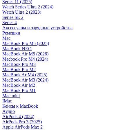
Series 11 (2025)
Watch Series Ultra 2 (2024)
Watch Ultra 2 (2023)
Series SE 2
Series 4
Аксессуары и зарядные устройства
Ремешки
Mac
MacBook Pro M5 (2025)
MacBook NEO
MacBook Air M5 (2026)
Macbook Pro M4 (2024)
MacBook Pro M3
MacBook Pro M2
MacBook Ar M4 (2025)
MacBook Air M3 (2024)
MacBook Air M2
MacBook Pro M1
Mac mini
IMac
Кейсы к MacBook
Аудио
AirPods 4 (2024)
AirPods Pro 3 (2025)
Apple AirPods Max 2