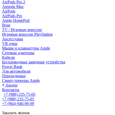
AirPods Pro 2
Airpods Max
AirPods
AirPods Pro
Apple HomePod
Bose
TV / Игровые консоли
Игровые консоли PlayStation
Аксессуары
VR очки
Мыши и клавиатуры Apple
Сетевые адаптеры
Кабели
Беспроводные зарядные устройства
Power Bank
Для автомобиля
Переходники
Смарт-трекеры Apple
Акции
Контакты
+7 (988) 235-75-05
+7 (988) 235-75-05
+7 (964) 940-99-99
Заказать звонок