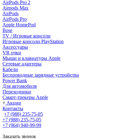
AirPods Pro 2
Airpods Max
AirPods
AirPods Pro
Apple HomePod
Bose
TV / Игровые консоли
Игровые консоли PlayStation
Аксессуары
VR очки
Мыши и клавиатуры Apple
Сетевые адаптеры
Кабели
Беспроводные зарядные устройства
Power Bank
Для автомобиля
Переходники
Смарт-трекеры Apple
Акции
Контакты
+7 (988) 235-75-05
+7 (988) 235-75-05
+7 (964) 940-99-99
Заказать звонок