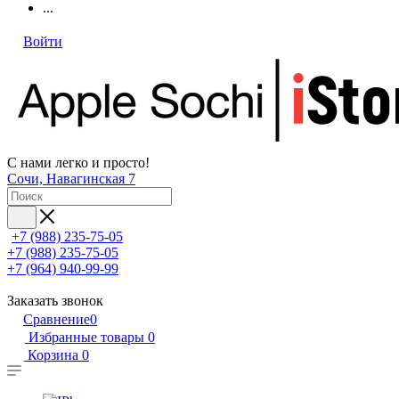
...
Войти
С нами легко и просто!
Сочи, Навагинская 7
+7 (988) 235-75-05
+7 (988) 235-75-05
+7 (964) 940-99-99
Заказать звонок
Сравнение
0
Избранные товары
0
Корзина
0