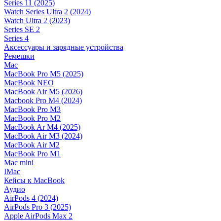
Series 11 (2025)
Watch Series Ultra 2 (2024)
Watch Ultra 2 (2023)
Series SE 2
Series 4
Аксессуары и зарядные устройства
Ремешки
Mac
MacBook Pro M5 (2025)
MacBook NEO
MacBook Air M5 (2026)
Macbook Pro M4 (2024)
MacBook Pro M3
MacBook Pro M2
MacBook Ar M4 (2025)
MacBook Air M3 (2024)
MacBook Air M2
MacBook Pro M1
Mac mini
IMac
Кейсы к MacBook
Аудио
AirPods 4 (2024)
AirPods Pro 3 (2025)
Apple AirPods Max 2