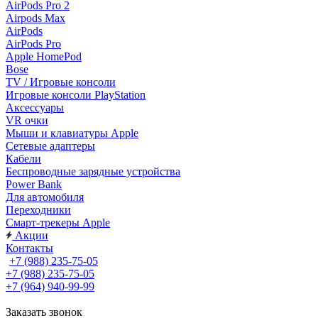
AirPods Pro 2
Airpods Max
AirPods
AirPods Pro
Apple HomePod
Bose
TV / Игровые консоли
Игровые консоли PlayStation
Аксессуары
VR очки
Мыши и клавиатуры Apple
Сетевые адаптеры
Кабели
Беспроводные зарядные устройства
Power Bank
Для автомобиля
Переходники
Смарт-трекеры Apple
Акции
Контакты
+7 (988) 235-75-05
+7 (988) 235-75-05
+7 (964) 940-99-99
Заказать звонок