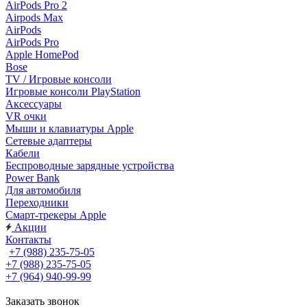
AirPods Pro 2
Airpods Max
AirPods
AirPods Pro
Apple HomePod
Bose
TV / Игровые консоли
Игровые консоли PlayStation
Аксессуары
VR очки
Мыши и клавиатуры Apple
Сетевые адаптеры
Кабели
Беспроводные зарядные устройства
Power Bank
Для автомобиля
Переходники
Смарт-трекеры Apple
Акции
Контакты
+7 (988) 235-75-05
+7 (988) 235-75-05
+7 (964) 940-99-99
Заказать звонок