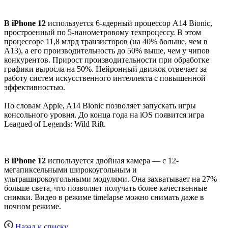
В iPhone 1
2
используется 6-ядерный процессор A14 Bionic,
простроенный по 5-нанометровому техпроцессу. В этом
процессоре 11,8 млрд транзисторов (на 40% больше, чем в
A13), а его производительность до 50% выше, чем у чипов
конкурентов. Прирост производительности при обработке
графики выросла на 50%. Нейронный движок отвечает за
работу систем искусственного интеллекта с повышенной
эффективностью.
По словам Apple, A14 Bionic позволяет запускать игры
консольного уровня. До конца года на iOS появится игра
Leagued of Legends: Wild Rift.
В
iPhone 12
используется двойная камера — с 12-
мегапиксельными широкоугольным и
ультраширокоугольными модулями. Она захватывает на 27%
больше света, что позволяет получать более качественные
снимки. Видео в режиме timelapse можно снимать даже в
ночном режиме.
Назад к списку