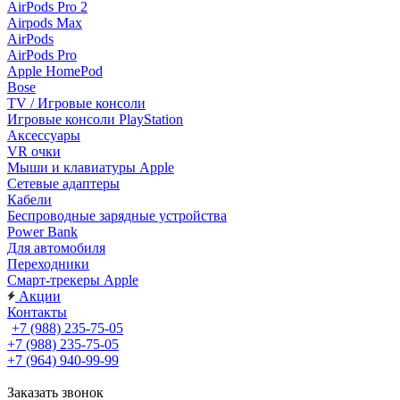
AirPods Pro 2
Airpods Max
AirPods
AirPods Pro
Apple HomePod
Bose
TV / Игровые консоли
Игровые консоли PlayStation
Аксессуары
VR очки
Мыши и клавиатуры Apple
Сетевые адаптеры
Кабели
Беспроводные зарядные устройства
Power Bank
Для автомобиля
Переходники
Смарт-трекеры Apple
Акции
Контакты
+7 (988) 235-75-05
+7 (988) 235-75-05
+7 (964) 940-99-99
Заказать звонок