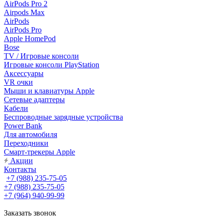
AirPods Pro 2
Airpods Max
AirPods
AirPods Pro
Apple HomePod
Bose
TV / Игровые консоли
Игровые консоли PlayStation
Аксессуары
VR очки
Мыши и клавиатуры Apple
Сетевые адаптеры
Кабели
Беспроводные зарядные устройства
Power Bank
Для автомобиля
Переходники
Смарт-трекеры Apple
Акции
Контакты
+7 (988) 235-75-05
+7 (988) 235-75-05
+7 (964) 940-99-99
Заказать звонок