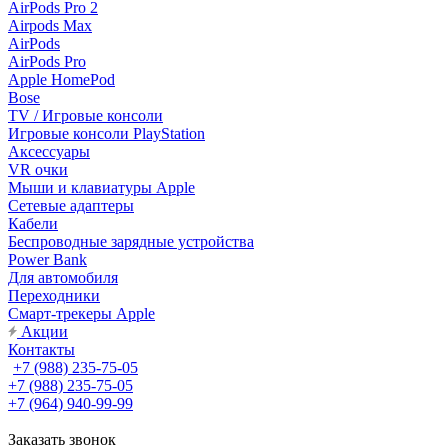
AirPods Pro 2
Airpods Max
AirPods
AirPods Pro
Apple HomePod
Bose
TV / Игровые консоли
Игровые консоли PlayStation
Аксессуары
VR очки
Мыши и клавиатуры Apple
Сетевые адаптеры
Кабели
Беспроводные зарядные устройства
Power Bank
Для автомобиля
Переходники
Смарт-трекеры Apple
Акции
Контакты
+7 (988) 235-75-05
+7 (988) 235-75-05
+7 (964) 940-99-99
Заказать звонок