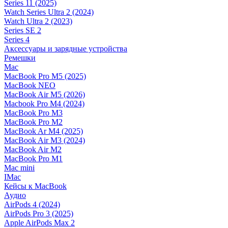
Series 11 (2025)
Watch Series Ultra 2 (2024)
Watch Ultra 2 (2023)
Series SE 2
Series 4
Аксессуары и зарядные устройства
Ремешки
Mac
MacBook Pro M5 (2025)
MacBook NEO
MacBook Air M5 (2026)
Macbook Pro M4 (2024)
MacBook Pro M3
MacBook Pro M2
MacBook Ar M4 (2025)
MacBook Air M3 (2024)
MacBook Air M2
MacBook Pro M1
Mac mini
IMac
Кейсы к MacBook
Аудио
AirPods 4 (2024)
AirPods Pro 3 (2025)
Apple AirPods Max 2