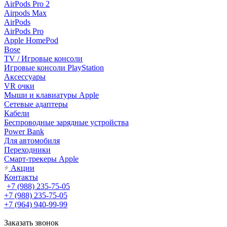
AirPods Pro 2
Airpods Max
AirPods
AirPods Pro
Apple HomePod
Bose
TV / Игровые консоли
Игровые консоли PlayStation
Аксессуары
VR очки
Мыши и клавиатуры Apple
Сетевые адаптеры
Кабели
Беспроводные зарядные устройства
Power Bank
Для автомобиля
Переходники
Смарт-трекеры Apple
Акции
Контакты
+7 (988) 235-75-05
+7 (988) 235-75-05
+7 (964) 940-99-99
Заказать звонок