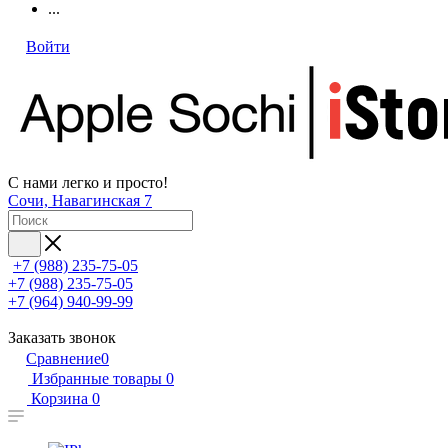
...
Войти
С нами легко и просто!
Сочи, Навагинская 7
+7 (988) 235-75-05
+7 (988) 235-75-05
+7 (964) 940-99-99
Заказать звонок
Сравнение
0
Избранные товары
0
Корзина
0