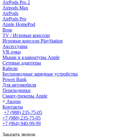
AirPods Pro 2
Airpods Max
AirPods
AirPods Pro
Apple HomePod
Bose
TV / Игровые консоли
Игровые консоли PlayStation
Аксессуары
VR очки
Мыши и клавиатуры Apple
Сетевые адаптеры
Кабели
Беспроводные зарядные устройства
Power Bank
Для автомобиля
Переходники
Смарт-трекеры Apple
Акции
Контакты
+7 (988) 235-75-05
+7 (988) 235-75-05
+7 (964) 940-99-99
Заказать звонок