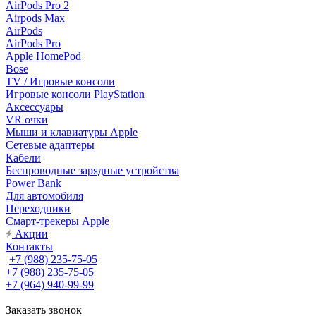
AirPods Pro 2
Airpods Max
AirPods
AirPods Pro
Apple HomePod
Bose
TV / Игровые консоли
Игровые консоли PlayStation
Аксессуары
VR очки
Мыши и клавиатуры Apple
Сетевые адаптеры
Кабели
Беспроводные зарядные устройства
Power Bank
Для автомобиля
Переходники
Смарт-трекеры Apple
Акции
Контакты
+7 (988) 235-75-05
+7 (988) 235-75-05
+7 (964) 940-99-99
Заказать звонок