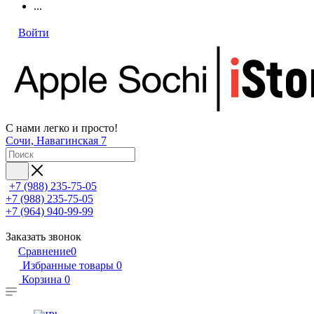
...
Войти
С нами легко и просто!
Сочи, Навагинская 7
+7 (988) 235-75-05
+7 (988) 235-75-05
+7 (964) 940-99-99
Заказать звонок
Сравнение
0
Избранные товары
0
Корзина
0