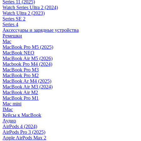
Series 11 (2025)
Watch Series Ultra 2 (2024)
Watch Ultra 2 (2023)
Series SE 2
Series 4
Аксессуары и зарядные устройства
Ремешки
Mac
MacBook Pro M5 (2025)
MacBook NEO
MacBook Air M5 (2026)
Macbook Pro M4 (2024)
MacBook Pro M3
MacBook Pro M2
MacBook Ar M4 (2025)
MacBook Air M3 (2024)
MacBook Air M2
MacBook Pro M1
Mac mini
IMac
Кейсы к MacBook
Аудио
AirPods 4 (2024)
AirPods Pro 3 (2025)
Apple AirPods Max 2