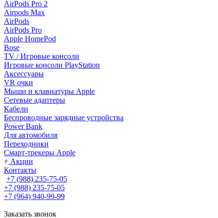
AirPods Pro 2
Airpods Max
AirPods
AirPods Pro
Apple HomePod
Bose
TV / Игровые консоли
Игровые консоли PlayStation
Аксессуары
VR очки
Мыши и клавиатуры Apple
Сетевые адаптеры
Кабели
Беспроводные зарядные устройства
Power Bank
Для автомобиля
Переходники
Смарт-трекеры Apple
Акции
Контакты
+7 (988) 235-75-05
+7 (988) 235-75-05
+7 (964) 940-99-99
Заказать звонок