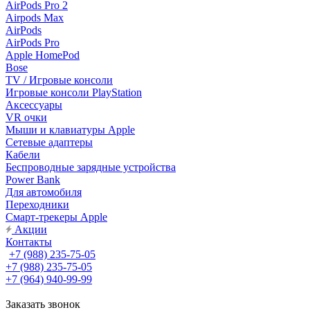
AirPods Pro 2
Airpods Max
AirPods
AirPods Pro
Apple HomePod
Bose
TV / Игровые консоли
Игровые консоли PlayStation
Аксессуары
VR очки
Мыши и клавиатуры Apple
Сетевые адаптеры
Кабели
Беспроводные зарядные устройства
Power Bank
Для автомобиля
Переходники
Смарт-трекеры Apple
Акции
Контакты
+7 (988) 235-75-05
+7 (988) 235-75-05
+7 (964) 940-99-99
Заказать звонок