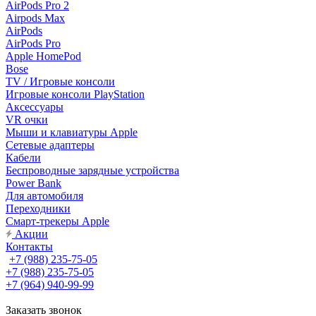
AirPods Pro 2
Airpods Max
AirPods
AirPods Pro
Apple HomePod
Bose
TV / Игровые консоли
Игровые консоли PlayStation
Аксессуары
VR очки
Мыши и клавиатуры Apple
Сетевые адаптеры
Кабели
Беспроводные зарядные устройства
Power Bank
Для автомобиля
Переходники
Смарт-трекеры Apple
Акции
Контакты
+7 (988) 235-75-05
+7 (988) 235-75-05
+7 (964) 940-99-99
Заказать звонок