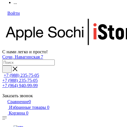
...
Войти
С нами легко и просто!
Сочи, Навагинская 7
+7 (988) 235-75-05
+7 (988) 235-75-05
+7 (964) 940-99-99
Заказать звонок
Сравнение
0
Избранные товары
0
Корзина
0