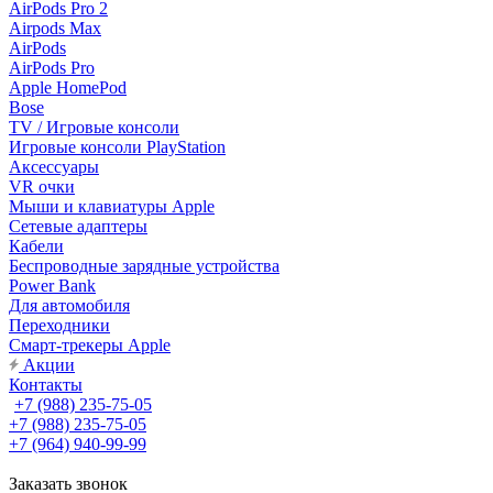
AirPods Pro 2
Airpods Max
AirPods
AirPods Pro
Apple HomePod
Bose
TV / Игровые консоли
Игровые консоли PlayStation
Аксессуары
VR очки
Мыши и клавиатуры Apple
Сетевые адаптеры
Кабели
Беспроводные зарядные устройства
Power Bank
Для автомобиля
Переходники
Смарт-трекеры Apple
Акции
Контакты
+7 (988) 235-75-05
+7 (988) 235-75-05
+7 (964) 940-99-99
Заказать звонок