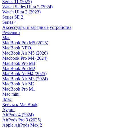
Series 11 (2025)
Watch Series Ultra 2 (2024)
Watch Ultra 2 (2023)
Series SE 2
Series 4
Аксессуары и зарядные устройства
Ремешки
Mac
MacBook Pro M5 (2025)
MacBook NEO
MacBook Air M5 (2026)
Macbook Pro M4 (2024)
MacBook Pro M3
MacBook Pro M2
MacBook Ar M4 (2025)
MacBook Air M3 (2024)
MacBook Air M2
MacBook Pro M1
Mac mini
IMac
Кейсы к MacBook
Аудио
AirPods 4 (2024)
AirPods Pro 3 (2025)
Apple AirPods Max 2