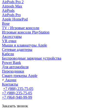
AirPods Pro 2
Airpods Max
AirPods
AirPods Pro
Apple HomePod
Bose
TV / Игровые консоли
Игровые консоли PlayStation
Аксессуары
VR очки
Мыши и клавиатуры Apple
Сетевые адаптеры
Кабели
Беспроводные зарядные устройства
Power Bank
Для автомобиля
Переходники
Смарт-трекеры Apple
Акции
Контакты
+7 (988) 235-75-05
+7 (988) 235-75-05
+7 (964) 940-99-99
Заказать звонок