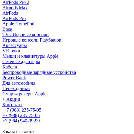
AirPods Pro 2
Airpods Max
AirPods
AirPods Pro
Apple HomePod
Bose
TV / Игровые консоли
Игровые консоли PlayStation
Аксессуары
VR очки
Мыши и клавиатуры Apple
Сетевые адаптеры
Кабели
Беспроводные зарядные устройства
Power Bank
Для автомобиля
Переходники
Смарт-трекеры Apple
Акции
Контакты
+7 (988) 235-75-05
+7 (988) 235-75-05
+7 (964) 940-99-99
Заказать звонок