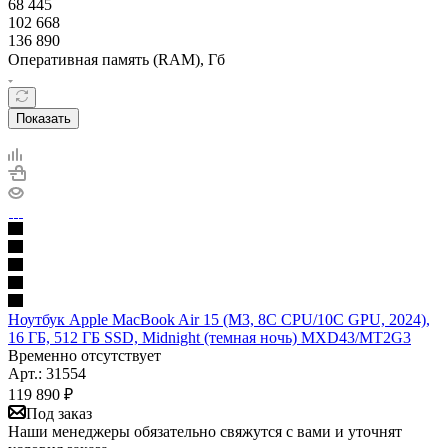
68 445
102 668
136 890
Оперативная память (RAM), Гб
Показать
Ноутбук Apple MacBook Air 15 (M3, 8C CPU/10C GPU, 2024),
16 ГБ, 512 ГБ SSD, Midnight (темная ночь) MXD43/MT2G3
Временно отсутствует
Арт.: 31554
119 890
₽
Под заказ
Наши менеджеры обязательно свяжутся с вами и уточнят