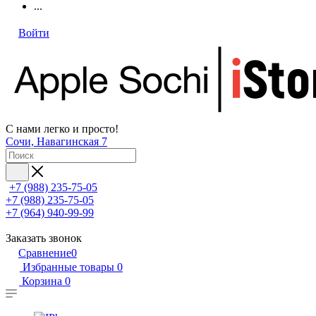
...
Войти
С нами легко и просто!
Сочи, Навагинская 7
+7 (988) 235-75-05
+7 (988) 235-75-05
+7 (964) 940-99-99
Заказать звонок
Сравнение
0
Избранные товары
0
Корзина
0