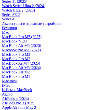
Series 11 (2025)
Watch Series Ultra 2 (2024)
Watch Ultra 2 (2023)
Series SE 2
Series 4
Аксессуары и зарядные устройства
Ремешки
Mac
MacBook Pro M5 (2025)
MacBook NEO
MacBook Air M5 (2026)
Macbook Pro M4 (2024)
MacBook Pro M3
MacBook Pro M2
MacBook Ar M4 (2025)
MacBook Air M3 (2024)
MacBook Air M2
MacBook Pro M1
Mac mini
IMac
Кейсы к MacBook
Аудио
AirPods 4 (2024)
AirPods Pro 3 (2025)
Apple AirPods Max 2