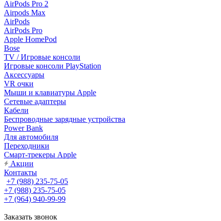
AirPods Pro 2
Airpods Max
AirPods
AirPods Pro
Apple HomePod
Bose
TV / Игровые консоли
Игровые консоли PlayStation
Аксессуары
VR очки
Мыши и клавиатуры Apple
Сетевые адаптеры
Кабели
Беспроводные зарядные устройства
Power Bank
Для автомобиля
Переходники
Смарт-трекеры Apple
Акции
Контакты
+7 (988) 235-75-05
+7 (988) 235-75-05
+7 (964) 940-99-99
Заказать звонок