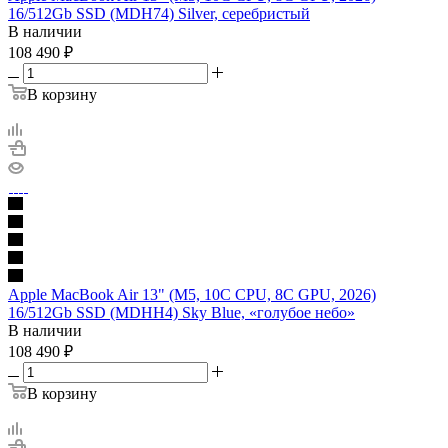
16/512Gb SSD (MDH74) Silver, серебристый
В наличии
108 490
₽
В корзину
Apple MacBook Air 13" (M5, 10C CPU, 8C GPU, 2026)
16/512Gb SSD (MDHH4) Sky Blue, «голубое небо»
В наличии
108 490
₽
В корзину