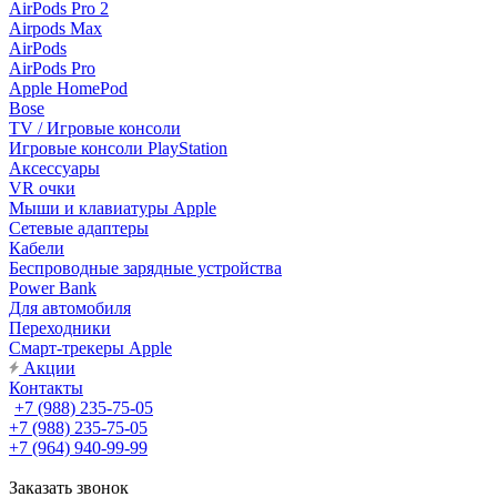
AirPods Pro 2
Airpods Max
AirPods
AirPods Pro
Apple HomePod
Bose
TV / Игровые консоли
Игровые консоли PlayStation
Аксессуары
VR очки
Мыши и клавиатуры Apple
Сетевые адаптеры
Кабели
Беспроводные зарядные устройства
Power Bank
Для автомобиля
Переходники
Смарт-трекеры Apple
Акции
Контакты
+7 (988) 235-75-05
+7 (988) 235-75-05
+7 (964) 940-99-99
Заказать звонок