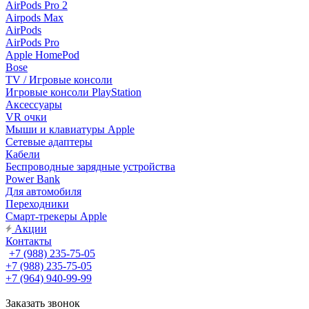
AirPods Pro 2
Airpods Max
AirPods
AirPods Pro
Apple HomePod
Bose
TV / Игровые консоли
Игровые консоли PlayStation
Аксессуары
VR очки
Мыши и клавиатуры Apple
Сетевые адаптеры
Кабели
Беспроводные зарядные устройства
Power Bank
Для автомобиля
Переходники
Смарт-трекеры Apple
Акции
Контакты
+7 (988) 235-75-05
+7 (988) 235-75-05
+7 (964) 940-99-99
Заказать звонок