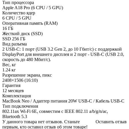
Тип процессора
Apple A18 Pro (6 CPU / 5 GPU)
Количество ядер
6 CPU / 5 GPU
Оперативная память (RAM)
16 ГБ
Жесткий диск (SSD)
SSD 256 ГБ
Вид разъема
2 USB-C: 1 порт (USB 3.2 Gen 2, до 10 Гбит/с) с поддержкой
DisplayPort для внешнего дисплея и 2 порт - USB-C (USB 2.0,
скорость до 480 Мбит/с).
Вес, кг
1.24 кг
Разрешение экрана, пикс
2408×1506 (16:10)
Гарантия
12 месяцев
Комплектация
MacBook Neo / Адаптер питания 20W USB‑C / Кабель USB-C
Тип подключения
802.11ax Wi-Fi 6E, совместим с IEEE 802.11 a/b/g/n/ac,
Bluetooth 5.3
У данного товара нет отзывов. Станьте
Оставить отзыв
первым, кто оставил отзыв об этом товаре!