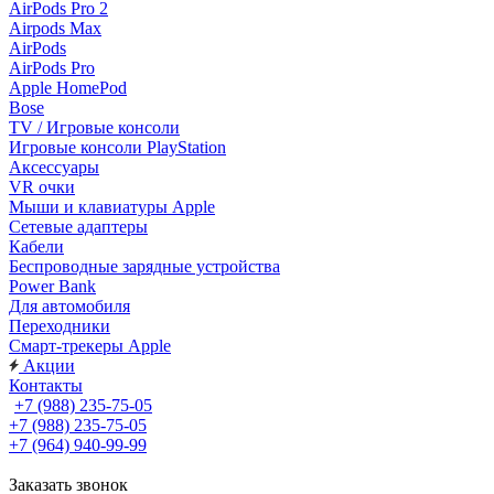
AirPods Pro 2
Airpods Max
AirPods
AirPods Pro
Apple HomePod
Bose
TV / Игровые консоли
Игровые консоли PlayStation
Аксессуары
VR очки
Мыши и клавиатуры Apple
Сетевые адаптеры
Кабели
Беспроводные зарядные устройства
Power Bank
Для автомобиля
Переходники
Смарт-трекеры Apple
Акции
Контакты
+7 (988) 235-75-05
+7 (988) 235-75-05
+7 (964) 940-99-99
Заказать звонок