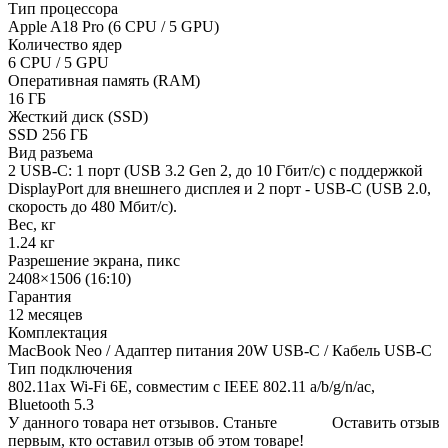
Тип процессора
Apple A18 Pro (6 CPU / 5 GPU)
Количество ядер
6 CPU / 5 GPU
Оперативная память (RAM)
16 ГБ
Жесткий диск (SSD)
SSD 256 ГБ
Вид разъема
2 USB-C: 1 порт (USB 3.2 Gen 2, до 10 Гбит/с) с поддержкой
DisplayPort для внешнего дисплея и 2 порт - USB-C (USB 2.0,
скорость до 480 Мбит/с).
Вес, кг
1.24 кг
Разрешение экрана, пикс
2408×1506 (16:10)
Гарантия
12 месяцев
Комплектация
MacBook Neo / Адаптер питания 20W USB‑C / Кабель USB-C
Тип подключения
802.11ax Wi-Fi 6E, совместим с IEEE 802.11 a/b/g/n/ac,
Bluetooth 5.3
У данного товара нет отзывов. Станьте
Оставить отзыв
первым, кто оставил отзыв об этом товаре!