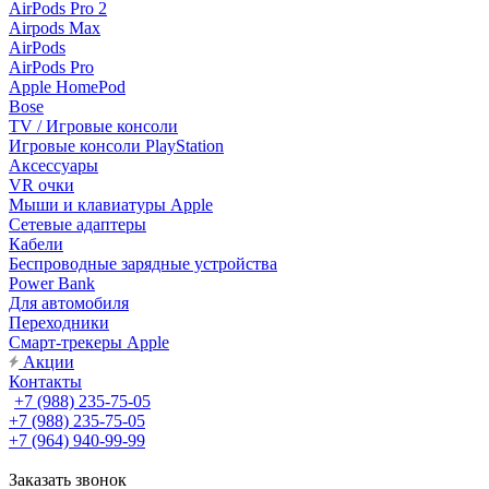
AirPods Pro 2
Airpods Max
AirPods
AirPods Pro
Apple HomePod
Bose
TV / Игровые консоли
Игровые консоли PlayStation
Аксессуары
VR очки
Мыши и клавиатуры Apple
Сетевые адаптеры
Кабели
Беспроводные зарядные устройства
Power Bank
Для автомобиля
Переходники
Смарт-трекеры Apple
Акции
Контакты
+7 (988) 235-75-05
+7 (988) 235-75-05
+7 (964) 940-99-99
Заказать звонок