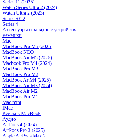
Series 11 (2025)
Watch Series Ultra 2 (2024)
Watch Ultra 2 (2023)
Series SE 2
Series 4
Аксессуары и зарядные устройства
Ремешки
Mac
MacBook Pro M5 (2025)
MacBook NEO
MacBook Air M5 (2026)
Macbook Pro M4 (2024)
MacBook Pro M3
MacBook Pro M2
MacBook Ar M4 (2025)
MacBook Air M3 (2024)
MacBook Air M2
MacBook Pro M1
Mac mini
IMac
Кейсы к MacBook
Аудио
AirPods 4 (2024)
AirPods Pro 3 (2025)
Apple AirPods Max 2