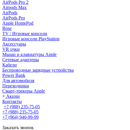
AirPods Pro 2
Airpods Max
AirPods
AirPods Pro
Apple HomePod
Bose
TV / Игровые консоли
Игровые консоли PlayStation
Аксессуары
VR очки
Мыши и клавиатуры Apple
Сетевые адаптеры
Кабели
Беспроводные зарядные устройства
Power Bank
Для автомобиля
Переходники
Смарт-трекеры Apple
Акции
Контакты
+7 (988) 235-75-05
+7 (988) 235-75-05
+7 (964) 940-99-99
Заказать звонок