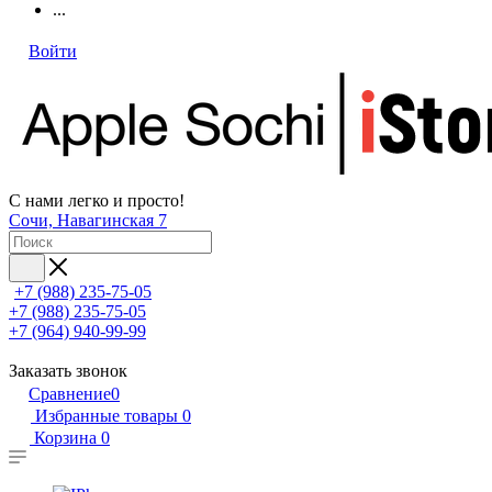
...
Войти
С нами легко и просто!
Сочи, Навагинская 7
+7 (988) 235-75-05
+7 (988) 235-75-05
+7 (964) 940-99-99
Заказать звонок
Сравнение
0
Избранные товары
0
Корзина
0