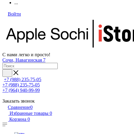
...
Войти
С нами легко и просто!
Сочи, Навагинская 7
+7 (988) 235-75-05
+7 (988) 235-75-05
+7 (964) 940-99-99
Заказать звонок
Сравнение
0
Избранные товары
0
Корзина
0