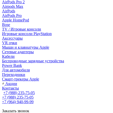
AirPods Pro 2
Airpods Max
AirPods
AirPods Pro
Apple HomePod
Bose
TV / Игровые консоли
Игровые консоли PlayStation
Аксессуары
VR очки
Мыши и клавиатуры Apple
Сетевые адаптеры
Кабели
Беспроводные зарядные устройства
Power Bank
Для автомобиля
Переходники
Смарт-трекеры Apple
Акции
Контакты
+7 (988) 235-75-05
+7 (988) 235-75-05
+7 (964) 940-99-99
Заказать звонок