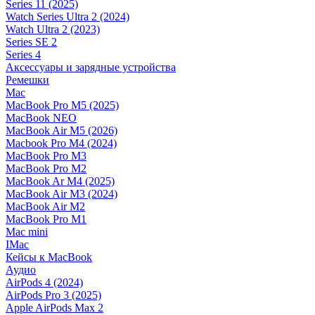
Series 11 (2025)
Watch Series Ultra 2 (2024)
Watch Ultra 2 (2023)
Series SE 2
Series 4
Аксессуары и зарядные устройства
Ремешки
Mac
MacBook Pro M5 (2025)
MacBook NEO
MacBook Air M5 (2026)
Macbook Pro M4 (2024)
MacBook Pro M3
MacBook Pro M2
MacBook Ar M4 (2025)
MacBook Air M3 (2024)
MacBook Air M2
MacBook Pro M1
Mac mini
IMac
Кейсы к MacBook
Аудио
AirPods 4 (2024)
AirPods Pro 3 (2025)
Apple AirPods Max 2