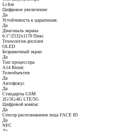
Li-Ion
Цифровое увеличение
Да
Устойчивость к царапинам.
Да
Диагональ экрана
6.1"/2532x1170 Пикс
Технология дисплея
OLED
Безрамочный экран
Да
Тип процессора
A14 Bionic
Телеобъектив
Да
Автофокус
Да
Стандарты GSM
2G/3G/4G LTE/5G
Цифровой компас
Да
Сенсор распознавания лица FACE ID
Да
NFC
Да