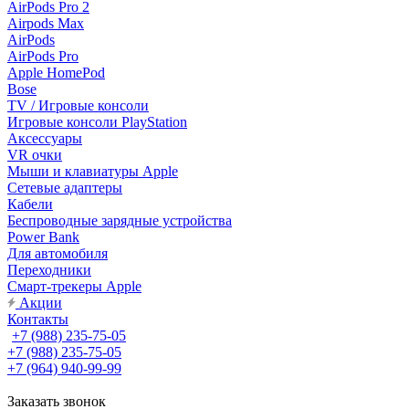
AirPods Pro 2
Airpods Max
AirPods
AirPods Pro
Apple HomePod
Bose
TV / Игровые консоли
Игровые консоли PlayStation
Аксессуары
VR очки
Мыши и клавиатуры Apple
Сетевые адаптеры
Кабели
Беспроводные зарядные устройства
Power Bank
Для автомобиля
Переходники
Смарт-трекеры Apple
Акции
Контакты
+7 (988) 235-75-05
+7 (988) 235-75-05
+7 (964) 940-99-99
Заказать звонок