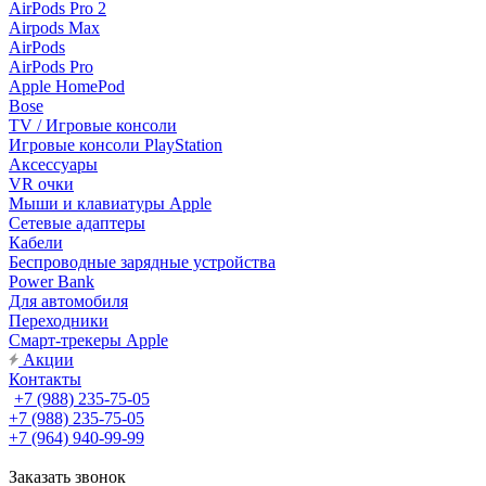
AirPods Pro 2
Airpods Max
AirPods
AirPods Pro
Apple HomePod
Bose
TV / Игровые консоли
Игровые консоли PlayStation
Аксессуары
VR очки
Мыши и клавиатуры Apple
Сетевые адаптеры
Кабели
Беспроводные зарядные устройства
Power Bank
Для автомобиля
Переходники
Смарт-трекеры Apple
Акции
Контакты
+7 (988) 235-75-05
+7 (988) 235-75-05
+7 (964) 940-99-99
Заказать звонок