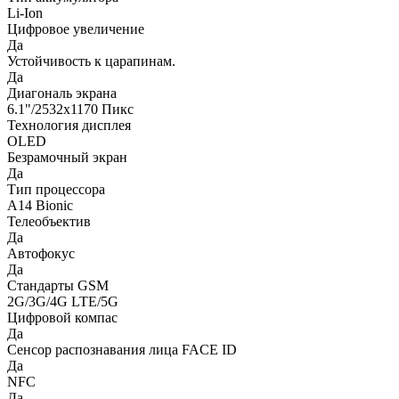
Li-Ion
Цифровое увеличение
Да
Устойчивость к царапинам.
Да
Диагональ экрана
6.1"/2532x1170 Пикс
Технология дисплея
OLED
Безрамочный экран
Да
Тип процессора
A14 Bionic
Телеобъектив
Да
Автофокус
Да
Стандарты GSM
2G/3G/4G LTE/5G
Цифровой компас
Да
Сенсор распознавания лица FACE ID
Да
NFC
Да