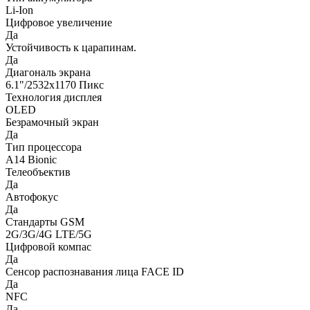
Li-Ion
Цифровое увеличение
Да
Устойчивость к царапинам.
Да
Диагональ экрана
6.1"/2532x1170 Пикс
Технология дисплея
OLED
Безрамочный экран
Да
Тип процессора
A14 Bionic
Телеобъектив
Да
Автофокус
Да
Стандарты GSM
2G/3G/4G LTE/5G
Цифровой компас
Да
Сенсор распознавания лица FACE ID
Да
NFC
Да