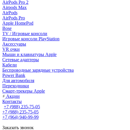
AirPods Pro 2
Airpods Max
AirPods
AirPods Pro
Apple HomePod
Bose
TV / Игровые консоли
Игровые консоли PlayStation
Аксессуары
VR очки
Мыши и клавиатуры Apple
Сетевые адаптеры
Кабели
Беспроводные зарядные устройства
Power Bank
Для автомобиля
Переходники
Смарт-трекеры Apple
Акции
Контакты
+7 (988) 235-75-05
+7 (988) 235-75-05
+7 (964) 940-99-99
Заказать звонок