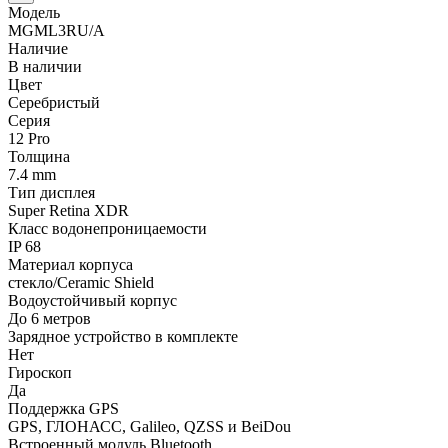
Модель
MGML3RU/A
Наличие
В наличии
Цвет
Серебристый
Серия
12 Pro
Толщина
7.4 mm
Тип дисплея
Super Retina XDR
Класс водонепроницаемости
IP 68
Материал корпуса
стекло/Ceramic Shield
Водоустойчивый корпус
До 6 метров
Зарядное устройство в комплекте
Нет
Гироскоп
Да
Поддержка GPS
GPS, ГЛОНАСС, Galileo, QZSS и BeiDou
Встроенный модуль Bluetooth