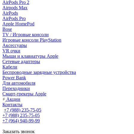
AirPods Pro 2
Airpods Max
AirPods
AirPods Pro
Apple HomePod
Bose
TV / Игровые консоли
Игровые консоли PlayStation
Аксессуары
VR очки
Мыши и клавиатуры Apple
Сетевые адаптеры
Кабели
Беспроводные зарядные устройства
Power Bank
Для автомобиля
Переходники
Смарт-трекеры Apple
Акции
Контакты
+7 (988) 235-75-05
+7 (988) 235-75-05
+7 (964) 940-99-99
Заказать звонок