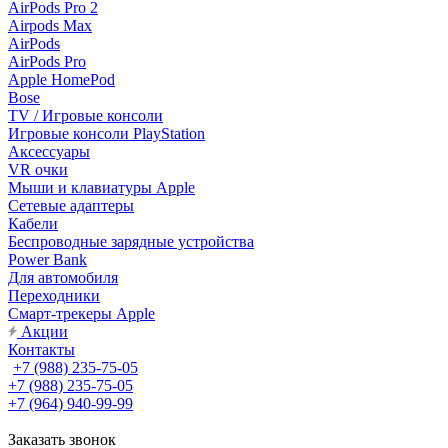
AirPods Pro 2
Airpods Max
AirPods
AirPods Pro
Apple HomePod
Bose
TV / Игровые консоли
Игровые консоли PlayStation
Аксессуары
VR очки
Мыши и клавиатуры Apple
Сетевые адаптеры
Кабели
Беспроводные зарядные устройства
Power Bank
Для автомобиля
Переходники
Смарт-трекеры Apple
Акции
Контакты
+7 (988) 235-75-05
+7 (988) 235-75-05
+7 (964) 940-99-99
Заказать звонок