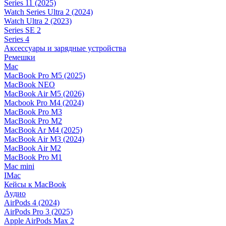
Series 11 (2025)
Watch Series Ultra 2 (2024)
Watch Ultra 2 (2023)
Series SE 2
Series 4
Аксессуары и зарядные устройства
Ремешки
Mac
MacBook Pro M5 (2025)
MacBook NEO
MacBook Air M5 (2026)
Macbook Pro M4 (2024)
MacBook Pro M3
MacBook Pro M2
MacBook Ar M4 (2025)
MacBook Air M3 (2024)
MacBook Air M2
MacBook Pro M1
Mac mini
IMac
Кейсы к MacBook
Аудио
AirPods 4 (2024)
AirPods Pro 3 (2025)
Apple AirPods Max 2