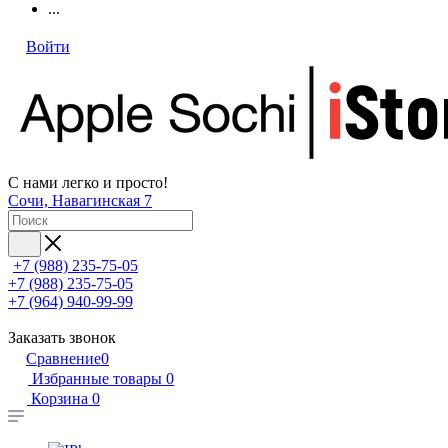
...
Войти
С нами легко и просто!
Сочи, Навагинская 7
+7 (988) 235-75-05
+7 (988) 235-75-05
+7 (964) 940-99-99
Заказать звонок
Сравнение
0
Избранные товары
0
Корзина
0