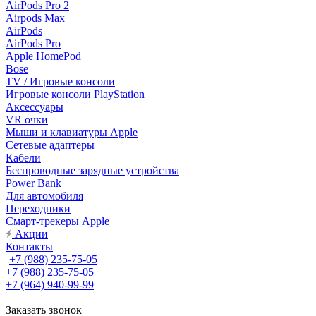
AirPods Pro 2
Airpods Max
AirPods
AirPods Pro
Apple HomePod
Bose
TV / Игровые консоли
Игровые консоли PlayStation
Аксессуары
VR очки
Мыши и клавиатуры Apple
Сетевые адаптеры
Кабели
Беспроводные зарядные устройства
Power Bank
Для автомобиля
Переходники
Смарт-трекеры Apple
Акции
Контакты
+7 (988) 235-75-05
+7 (988) 235-75-05
+7 (964) 940-99-99
Заказать звонок